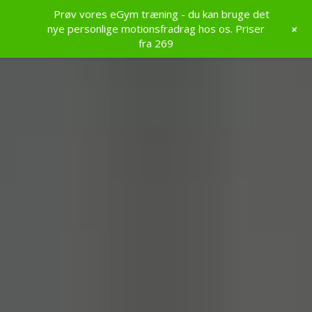
Prøv vores eGym træning - du kan bruge det
+
nye personlige motionsfradrag hos os. Priser
fra 269