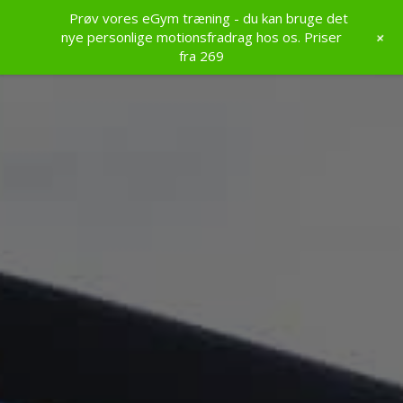
Prøv vores eGym træning - du kan bruge det
+
nye personlige motionsfradrag hos os. Priser
fra 269