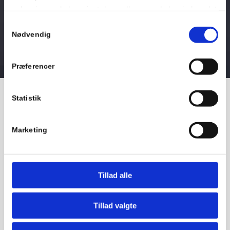
oplysninger, du har givet dem, eller som de har indsamlet
fra din brug af deres tjenester.
Samtykkevalg
Nødvendig
Se Cookie & Privatlivspolitik
her
Præferencer
Statistik
Fysioterapi baner vejen til en
hverdag uden smerte
Marketing
Leder du efter en dygtig fysioterapeut i Ballerup? Hos
FysioDanmark Ballerup er vi dedikerede til vores arbejde og
tager vores patienters sundhed meget seriøst. Hvis du
Tillad alle
kæmper med hverdagens skader, er det vigtigt at handle før
det forværres.
Tillad valgte
Vi har omfattende erfaring med diverse skadetyper og møder
dagligt mange forskellige tilfælde. Som fysioterapeuter er vi