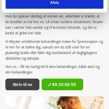
eksperter i at identificere årsagerne til skaderne og
Afvis
iværksætte effektive, grundige behandlinger.
Hvis du oplever ubehag af enhver art, anbefaler vi stærkt, at
du bestiller en tid hos os, så vi kan vurdere situationen. Skader
kan i værste fald udvikle sig til kroniske tilstande, og det er
bedst at gribe ind i tide.
Vi tilbyder omfattende behandlinger inden for fysioterapien og
er her for at støtte dig, uanset om du står over for en
pludselig skade eller føler dig overbelastet af dagligdagens
aktiviteter og arbejde.
Hos os – får du hurtig tid til dine behandlinger, både akut og
alm behandlinger.
Skriv til os
88 20 88 50