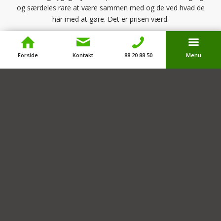
og særdeles rare at være sammen med og de ved hvad de
har med at gøre. Det er prisen værd.
Morten Nymark
Forside
Kontakt
88 20 88 50
Menu
Facebook anmeldelser
Google anmeldelser