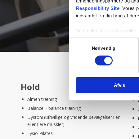
annonceringspartnere og ana
Responsibility Site
. Vores 
indsamlet fra din brug af dere
Se Cookie & Privatlivspolitik
Samtykkevalg
Nødvendig
Hold
Afvis
Almen træning
Balance – balance træning
Dystoni (ufrivillige og vridende bevægelser i en
eller flere muskler)
Fysio-Pilates