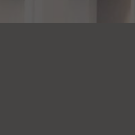
til behandling, hold,
ler anden henvendelse?
til at skrive til os via vores formular.