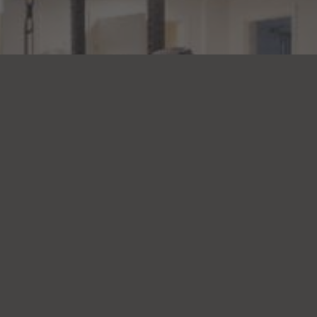
Spørgsmål 
priser el
Du er altid velkommen 
og har været dedikeret til at