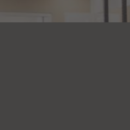
Eksisteret siden 2022
FysioDanmark Ballerup blev etableret i 2022 
støtte dig siden dengang.