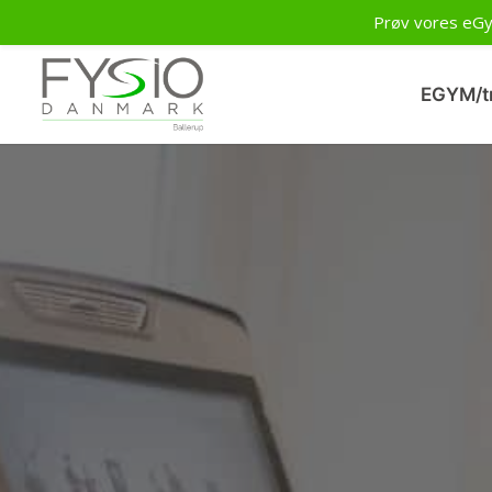
Prøv vores eGym
EGYM/t