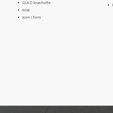
GLA:D knæ/hofte
Knæ
Kom i form