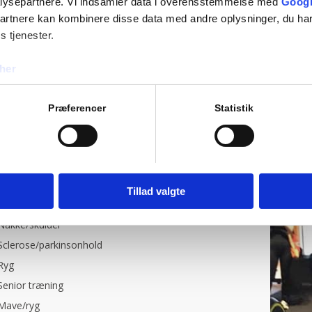
lysepartnere. Vi indsamler data i overensstemmelse med
Googl
partnere kan kombinere disse data med andre oplysninger, du har
s tjenester.
her
Præferencer
Statistik
Tillad valgte
Nakke/skulder
Sclerose/parkinsonhold
Ryg
Senior træning
Mave/ryg